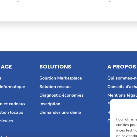
LACE
SOLUTIONS
A PROPOS
u
Solution Marketplace
Qui sommes-n
 Informatique
Solution réseau
Conseils d’ach
H
Diagnostic économies
Mentions léga
n et cadeaux
Inscription
FAQ
stion locaux
Demander une démo
Recrutement
Pour offrir 
hicules
Consultez nos 
cookies pour
I
à ces techn
de navigatio