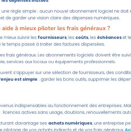
 les dépenses inutiles
.
e une règle simple : aucun nouvel abonnement logiciel ne doit 
met de garder une vision claire des dépenses numériques.
 aide à mieux piloter les frais généraux ?
de mieux suivre les
fournisseurs
, les
coûts
, les
échéances
et l
e le temps passé à traiter des factures dispersées.
 des frais généraux. Les abonnements logiciels doivent être su
onie, services aux locaux ou équipements professionnels.
peuvent s’appuyer sur une sélection de fournisseurs, des condit
’enjeu est simple
: garder les bons outils, supprimer les dépen
venus indispensables au fonctionnement des entreprises. Mais lo
 : licences actives sans usage, doublons, renouvellements au
ucturant davantage ses
achats numériques
, une entreprise p
 le pilotage de vos achats indirects et de vos frais généraux,
Ac