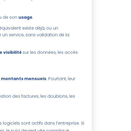
u de son
usage
.
 équivalent existe déjà, ou un
n service, sans validation de la
visibilité
sur les données, les accès
s montants mensuels
. Pourtant, leur
estion des factures, les doublons, les
iciels sont actifs dans l’entreprise. Si
s, le suivi devient vite compliqué.