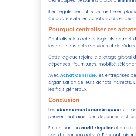
des équipes. Le but est plutôt d’
éliminer
Il est également utile de mettre en plac
Ce cadre évite les achats isolés et per
Pourquoi centraliser ces achats
Centraliser les achats logiciels permet 
les doublons entre services et de réduir
Cette logique rejoint le pilotage global
dépenses : fournitures, mobilité, téléph
Avec
Achat Centrale
, les entreprises 
organisation de leurs achats indirects.
L
les frais généraux.
Conclusion
Les
abonnements numériques
sont de
peuvent entraîner des dépenses inutiles
En réalisant un
audit régulier
et en str
sans freiner son activité. Pour optimiser