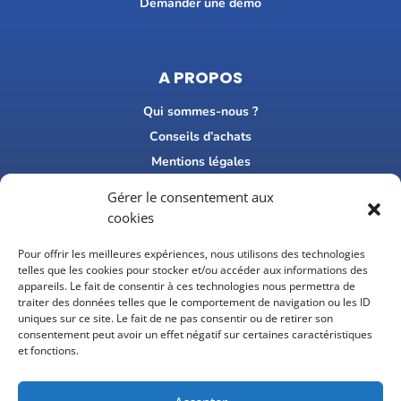
Demander une démo
A PROPOS
Qui sommes-nous ?
Conseils d’achats
Mentions légales
FAQ
Gérer le consentement aux
Recrutement
cookies
Consultez nos avis Google
Pour offrir les meilleures expériences, nous utilisons des technologies
telles que les cookies pour stocker et/ou accéder aux informations des
CONTACT
appareils. Le fait de consentir à ces technologies nous permettra de
traiter des données telles que le comportement de navigation ou les ID
01 47 38 74 52

uniques sur ce site. Le fait de ne pas consentir ou de retirer son
consentement peut avoir un effet négatif sur certaines caractéristiques
et fonctions.
contact@achatcentrale.fr
