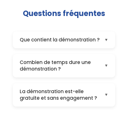
Questions fréquentes
Que contient la démonstration ?
La démonstration permet de présenter
la marketplace et les avantages
Combien de temps dure une
partenaires.
démonstration ?
Entre 20 et 30 minutes selon les
besoins.
La démonstration est-elle
gratuite et sans engagement ?
Oui, la démonstration est offerte sans
obligation d'adhésion.