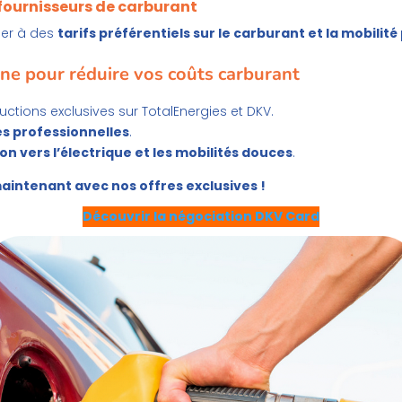
 fournisseurs de carburant
er à des
tarifs préférentiels sur le carburant et la mobilit
e pour réduire vos coûts carburant
uctions exclusives sur TotalEnergies et DKV.
es professionnelles
.
ion vers l’électrique et les mobilités douces
.
maintenant avec nos offres exclusives !
Découvrir la négociation DKV Card