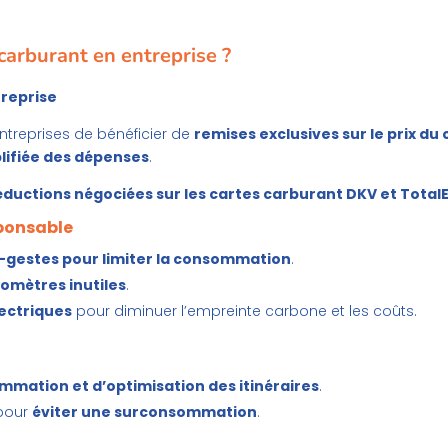
carburant en entreprise ?
treprise
treprises de bénéficier de
remises exclusives sur le prix du
lifiée des dépenses
.
éductions négociées sur les cartes carburant DKV et Total
sponsable
-gestes pour limiter la consommation
.
ilomètres inutiles
.
lectriques
pour diminuer l’empreinte carbone et les coûts.
mmation et d’optimisation des itinéraires
.
 pour
éviter une surconsommation
.