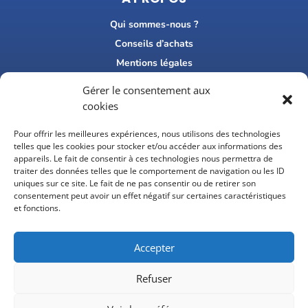
Qui sommes-nous ?
Conseils d’achats
Mentions légales
FAQ
Gérer le consentement aux
Recrutement
cookies
Consultez nos avis Google
Pour offrir les meilleures expériences, nous utilisons des technologies
telles que les cookies pour stocker et/ou accéder aux informations des
CONTACT
appareils. Le fait de consentir à ces technologies nous permettra de
traiter des données telles que le comportement de navigation ou les ID
01 47 38 74 52

uniques sur ce site. Le fait de ne pas consentir ou de retirer son
consentement peut avoir un effet négatif sur certaines caractéristiques
et fonctions.
contact@achatcentrale.fr

Accepter
MÉDIAS
Refuser