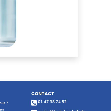
CONTACT
01 47 38 74 52

ous ?
ats