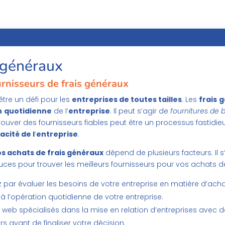
s généraux
urnisseurs de frais généraux
tre un défi pour les
entreprises de toutes tailles
. Les
frais
g
n
quotidienne
de l’
entreprise
. Il peut s’agir de
fournitures de 
Trouver des fournisseurs fiables peut être un processus fastidi
acité de l
‘
entreprise
.
s achats de frais généraux
dépend de plusieurs facteurs. Il s
uces pour trouver les meilleurs fournisseurs pour vos achats de
r évaluer les besoins de votre entreprise en matière d’achats
 à l’opération quotidienne de votre entreprise.
es web spécialisés dans la mise en relation d’entreprises avec d
urs avant de finaliser votre décision.