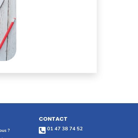
CONTACT
01 47 38 74 52

ous ?