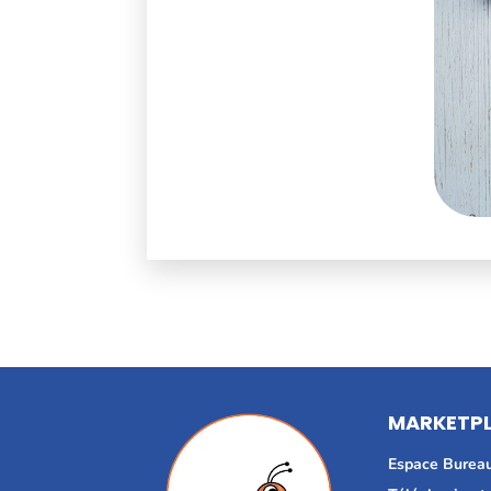
MARKETP
Espace Burea