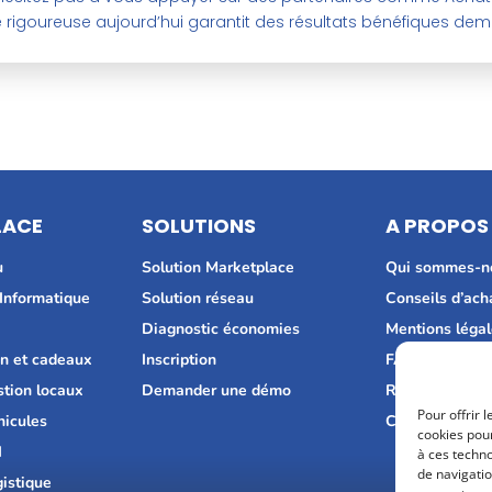
rigoureuse aujourd’hui garantit des résultats bénéfiques dem
LACE
SOLUTIONS
A PROPOS
u
Solution Marketplace
Qui sommes-n
 Informatique
Solution réseau
Conseils d’ach
H
Diagnostic économies
Mentions léga
n et cadeaux
Inscription
FAQ
stion locaux
Demander une démo
Recrutement
Pour offrir 
hicules
Consultez nos 
cookies pour
I
à ces techn
de navigatio
gistique