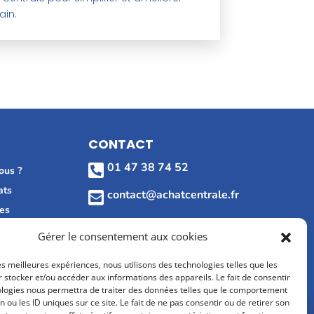
ain.
CONTACT
01 47 38 74 52

ous ?
ats
contact@achatcentrale.fr

les
MÉDIAS
Gérer le consentement aux cookies
les meilleures expériences, nous utilisons des technologies telles que les
avis Google
 stocker et/ou accéder aux informations des appareils. Le fait de consentir
ologies nous permettra de traiter des données telles que le comportement
n ou les ID uniques sur ce site. Le fait de ne pas consentir ou de retirer son