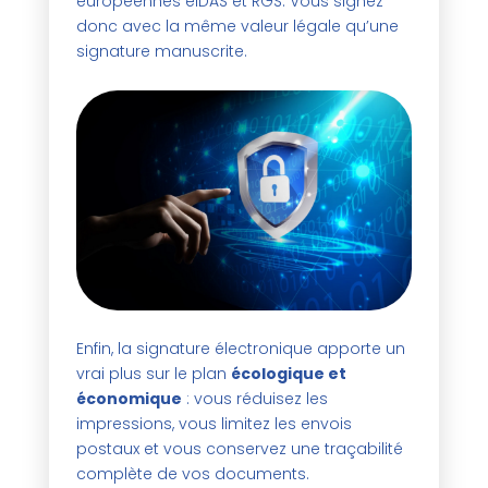
européennes eIDAS et RGS. Vous signez
donc avec la même valeur légale qu’une
signature manuscrite.
Enfin, la signature électronique apporte un
vrai plus sur le plan
écologique et
économique
: vous réduisez les
impressions, vous limitez les envois
postaux et vous conservez une traçabilité
complète de vos documents.