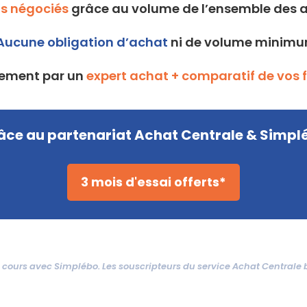
fs négociés
grâce au volume de l’ensemble des 
Aucune obligation d’achat
ni de volume minim
ment par un
expert achat + comparatif de vos 
âce au partenariat Achat Centrale & Simpl
3 mois d'essai offerts*
 cours avec Simplébo. Les souscripteurs du service Achat Centrale bé