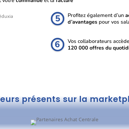
 votre
commande
et la
facture
Profitez également d’un
a
d’avantages
pour vos sala
Vos collaborateurs accèd
120 000 offres du quotid
seurs présents sur la market