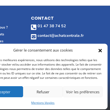
CONTACT
01 47 38 74 52

ous ?
ats
contact@achatcentrale.fr

les
MÉDIAS
Gérer le consentement aux cookies
les meilleures expériences, nous utilisons des technologies telles que les
avis Google
 stocker et/ou accéder aux informations des appareils. Le fait de consentir
ologies nous permettra de traiter des données telles que le comportement
n ou les ID uniques sur ce site. Le fait de ne pas consentir ou de retirer son
 peut avoir un effet négatif sur certaines caractéristiques et fonctions.
cepter
Refuser
Voir les préférences
Mentions légales