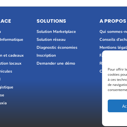
LACE
SOLUTIONS
A PROPOS
u
Solution Marketplace
Qui sommes-n
 Informatique
Solution réseau
Conseils d’ach
H
Diagnostic économies
Mentions léga
n et cadeaux
Inscription
FAQ
stion locaux
Demander une démo
Recrutement
Pour offrir 
hicules
Consultez nos 
cookies pour
I
à ces techn
de navigatio
gistique
consentement
ise
uxia
Ac