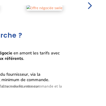
rche ?
égocie
en amont les tarifs avec
ux référents
.
u fournisseur, via la
nt minimum de commande.