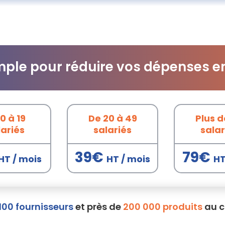
mple pour réduire vos dépenses e
0 à 19
De 20 à 49
Plus d
lariés
salariés
salar
39€
79€
HT / mois
HT / mois
HT
100 fournisseurs
et près de
200 000 produits
au c