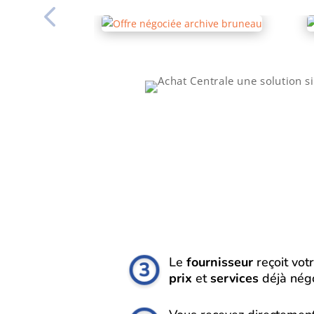
Le
fournisseur
reçoit vot
prix
et
services
déjà négo