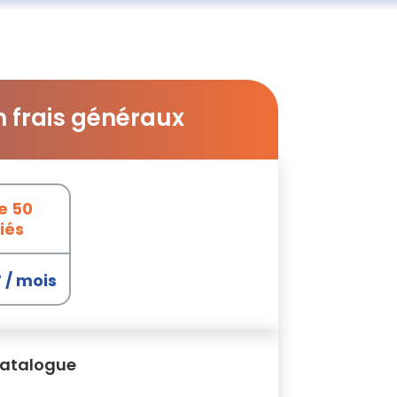
n frais généraux
e 50
iés
 / mois
atalogue