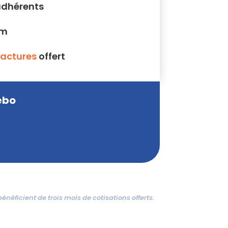
adhérents
um
factures
offert
ébo
néficient de trois mois de cotisations offerts.